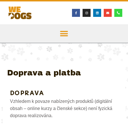
Přeskočit
na
F
I
L
E
P
a
n
i
n
h
c
s
n
v
o
obsah
e
t
k
e
n
b
a
e
l
e
o
g
d
o
-
o
r
i
p
a
k
a
n
e
l
-
m
t
f
Doprava a platba
DOPRAVA
Vzhledem k povaze nabízených produktů (digitální
obsah – online kurzy a členské sekce) není fyzická
doprava realizována.