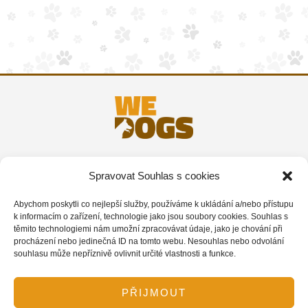
Zpracování osobních údajů
Spravovat Souhlas s cookies
Obchodní podmínky (kurzy)
Doprava a platba
Abychom poskytli co nejlepší služby, používáme k ukládání a/nebo přístupu
k informacím o zařízení, technologie jako jsou soubory cookies. Souhlas s
Zásady Cookies
těmito technologiemi nám umožní zpracovávat údaje, jako je chování při
procházení nebo jedinečná ID na tomto webu. Nesouhlas nebo odvolání
souhlasu může nepříznivě ovlivnit určité vlastnosti a funkce.
PŘIJMOUT